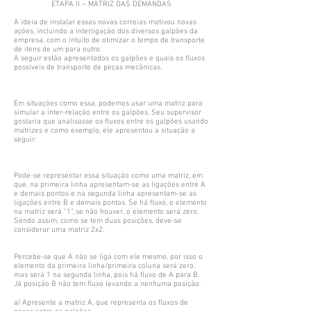
ETAPA II – MATRIZ DAS DEMANDAS
A ideia de instalar essas novas correias motivou novas
ações, incluindo a interligação dos diversos galpões da
empresa, com o intuito de otimizar o tempo de transporte
de itens de um para outro.
A seguir estão apresentados os galpões e quais os fluxos
possíveis de transporte de peças mecânicas.
Em situações como essa, podemos usar uma matriz para
simular a inter-relação entre os galpões. Seu supervisor
gostaria que analisasse os fluxos entre os galpões usando
matrizes e como exemplo, ele apresentou a situação a
seguir:
Pode-se representar essa situação como uma matriz, em
que, na primeira linha apresentam-se as ligações entre A
e demais pontos e na segunda linha apresentam-se as
ligações entre B e demais pontos. Se há fluxo, o elemento
na matriz será “1", se não houver, o elemento será zero.
Sendo assim, como se tem duas posições, deve-se
considerar uma matriz 2x2:
Percebe-se que A não se liga com ele mesmo, por isso o
elemento da primeira linha/primeira coluna será zero,
mas será 1 na segunda linha, pois há fluxo de A para B.
Já posição B não tem fluxo levando a nenhuma posição.
a) Apresente a matriz A, que representa os fluxos de