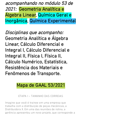
acompanhando no módulo 53 de
2021:
Geometria Analítica e
Álgebra Linear
,
Química Geral e
Inorgânica
,
Química Experimental
Disciplinas que acompanho:
Geometria Analítica e Álgebra
Linear, Cálculo Diferencial e
Integral I, Cálculo Diferencial e
Integral II, Física I, Física II,
Cálculo Numérico, Estatística,
Resistência dos Materiais e
Fenômenos de Transporte.
Mapa de GAAL 53/2021
ETAPA I – TAMANHO DAS CORREIAS
Imagine que você é trainee em uma empresa que
trabalha com a distribuição de peças mecânicas, a
Distribuidora X. Em uma das reuniões de rotina, a
gerência apresentou um novo projeto, que corresponde a