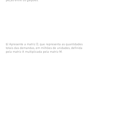
peças entre os galpões.
b) Apresente a matriz D, que representa as quantidades
totais das demandas, em milhões de unidades, definida
pela matriz A multiplicada pela matriz M.
ETAPA III – OCUPAÇÃO
Existe uma maneira de calcular a ocupação de cada
galpão, utilizando a matriz D das demandas, que
corresponde à resposta da questão “b" da ETAPA II.
Para isso, primeiramente, é preciso calcular os
autovalores da matriz D. Depois escolha o autovetor que
corresponde ao autovalor mais alto dentre os autovalores