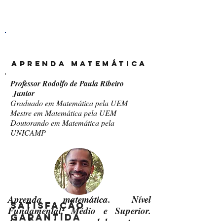
AUTONOMIA E LIBERDADE
Professor Rodolfo de Paula
Aprenda Matemática
Professor Rodolfo de Paula Ribeiro
Junior
Graduado em Matemática pela UEM
Mestre em Matemática pela UEM
Doutorando em Matemática pela
UNICAMP
Aprenda matemática. Nível
satisfação
Fundamental, Médio e Superior.
Garantida