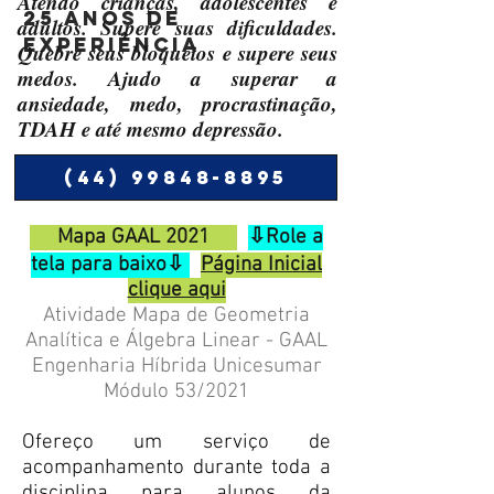
Atendo crianças, adolescentes e
25 anos de
adultos. Supere suas dificuldades.
experiência
Quebre seus bloqueios e supere seus
medos. Ajudo a superar a
ansiedade, medo, procrastinação,
TDAH e até mesmo depressão.
(44) 99848-8895
Mapa GAAL 2021
⇩Role a
tela para baixo⇩
Página Inicial
clique aqui
​Atividade Mapa de Geometria
Analítica e Álgebra Linear - GAAL
Engenharia Híbrida Unicesumar
Módulo 53/2021
Ofereço um serviço de
acompanhamento durante toda a
disciplina para alunos da