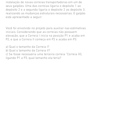
instalação de novas correias transportadoras em um de
seus galpões. Uma das correias ligaria o depósito 1 ao
depósito 2 e a segunda ligaria o depósito 2 ao depósito 3,
realizando as mudanças estruturais necessárias. O galpão
está apresentado a seguir:
Você foi envolvido no projeto para auxiliar nas estimativas
iniciais. Considerando que as correias não possuem
elevação, que a Correia I inicia na posição P1 e acaba em
P2, e que a Correia II começa em P2 e acaba em P3:
a) Qual o tamanho da Correia I?
b) Qual o tamanho da Correia II?
c) Se fosse necessária uma terceira correia ”Correia III),
ligando P1 a P3, qual tamanho ela teria?