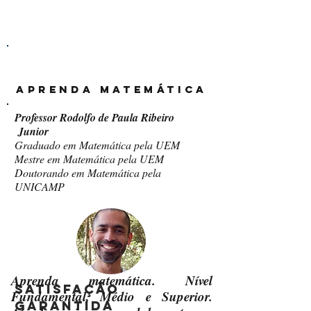
AUTONOMIA E LIBERDADE
Professor Rodolfo de Paula
Aprenda Matemática
Professor Rodolfo de Paula Ribeiro
Junior
Graduado em Matemática pela UEM
Mestre em Matemática pela UEM
Doutorando em Matemática pela
UNICAMP
Aprenda matemática. Nível
satisfação
Fundamental, Médio e Superior.
Garantida