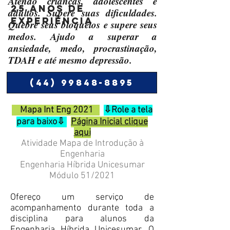
Atendo crianças, adolescentes e
25 anos de
adultos. Supere suas dificuldades.
experiência
Quebre seus bloqueios e supere seus
medos. Ajudo a superar a
ansiedade, medo, procrastinação,
TDAH e até mesmo depressão.
(44) 99848-8895
Mapa Int Eng 2021
⇩Role a tela
para baixo⇩
Página Inicial clique
aqui
​Atividade Mapa de Introdução à
Engenharia
Engenharia Híbrida Unicesumar
Módulo 51/2021
Ofereço um serviço de
acompanhamento durante toda a
disciplina para alunos da
Engenharia Híbrida Unicesumar. O