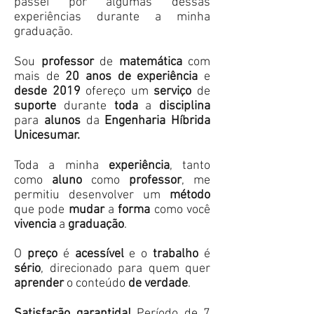
passei por algumas dessas
experiências durante a minha
graduação.
Sou
professor
de
matemática
com
mais de
20 anos de experiência
e
desde 2019
ofereço um
serviço
de
suporte
durante
toda
a
disciplina
para
alunos
da
Engenharia Híbrida
Unicesumar.
Toda a minha
experiência
, tanto
como
aluno
como
professor
, me
permitiu desenvolver um
método
que pode
mudar
a
forma
como você
vivencia
a
graduação
.
O
preço
é
acessível
e o
trabalho
é
sério
, direcionado para quem quer
aprender
o conteúdo
de verdade
.
Satisfação garantida!
Período de 7