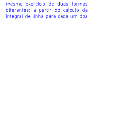
mesmo exercício de duas formas
diferentes: a partir do cálculo da
integral de linha para cada um dos
caminhos; e a partir do uso do
Teorema de Green.
Para isto, avalie ∫
y²dx-xydy, em que
C
C é a fronteira da região R dada por
R={(x,y) ∈ R², 1≤x≤2, 1≤y≤1+x²}, e
responda as perguntas que seguem:
a) Obtenha ∫
y²dx-xydy a partir da
C
determinação de ∫
F·dr para cada
C
um dos caminhos.
b) Calcule ∫
y²dx-xydy utilizando o
C
Terorema de Green.
c) O que se pode concluir a respeito
dos cálculos efetuados nas
alternativas anteriores?