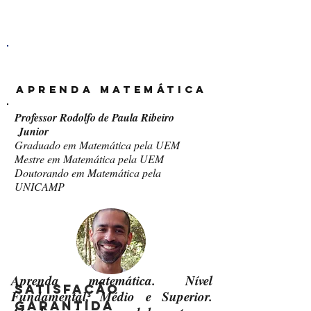
AUTONOMIA E LIBERDADE
Professor Rodolfo de Paula
Aprenda Matemática
Professor Rodolfo de Paula Ribeiro
Junior
Graduado em Matemática pela UEM
Mestre em Matemática pela UEM
Doutorando em Matemática pela
UNICAMP
Aprenda matemática. Nível
satisfação
Fundamental, Médio e Superior.
Garantida