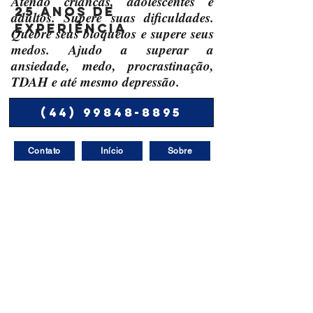
Atendo crianças, adolescentes e
25 anos de
adultos. Supere suas dificuldades.
experiência
Quebre seus bloqueios e supere seus
medos. Ajudo a superar a
ansiedade, medo, procrastinação,
TDAH e até mesmo depressão.
(44) 99848-8895
Contato
Início
Sobre