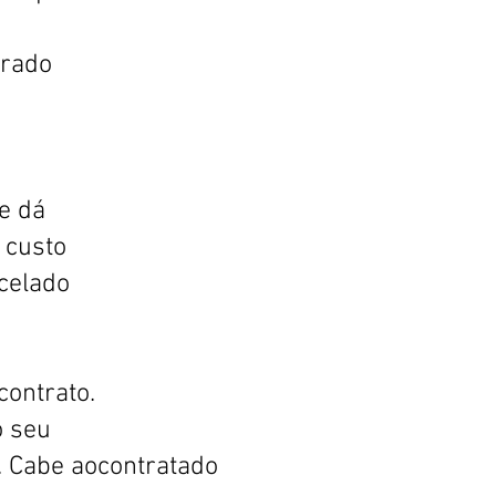
erado
e dá
 custo
rcelado
contrato.
o seu
. Cabe aocontratado