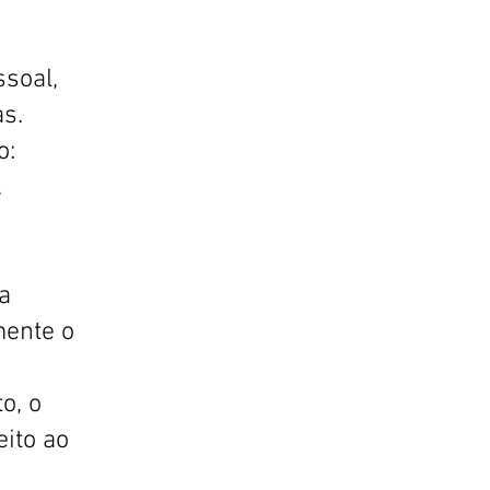
soal,
s.
o:
.
a
mente o
o, o
eito ao