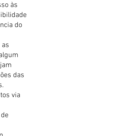
sso às
ibilidade
ncia do
 as
 algum
ejam
ções das
s.
tos via
 de
m.