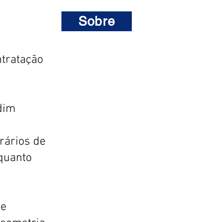
Sobre
ntratação
dim
rários de
quanto
de