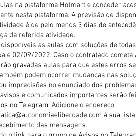
-aulas na plataforma Hotmart e conceder ace
tante nesta plataforma. A previsão de dispon
tividade é de pelo menos 3 dias de antecedê
ga da referida atividade.
disponíveis as aulas com soluções de todas
pa é 02/09/2022. Caso o contratado cometa
erão gravadas aulas para que estes erros s
 Também podem ocorrer mudanças nas solu
s ou imprecisões no enunciado dos problema
avisos e comunicados importantes serão fei
sos no Telegram. Adicione o endereço
tica@autonomiaeliberdade.com à sua lista
 recebimento das mensagens.
do o link para o grupo de Avisos no Telegra