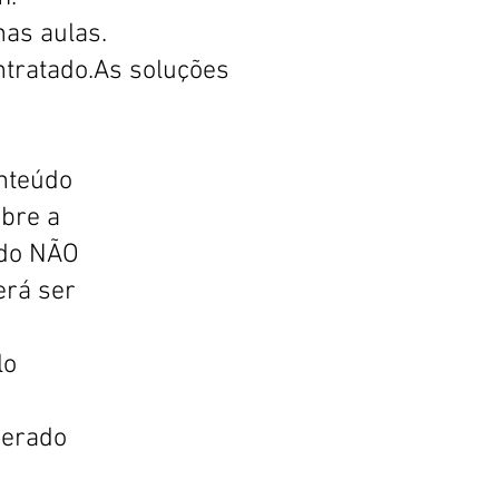
nas aulas.
ntratado.As soluções
onteúdo
obre a
ado NÃO
erá ser
lo
zerado