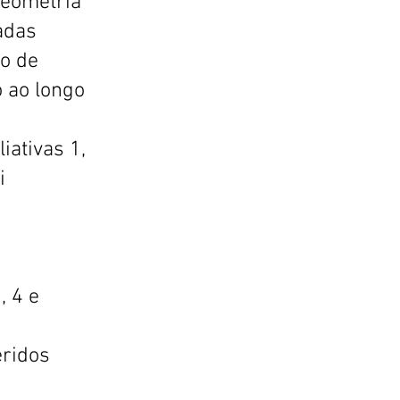
Geometria
adas
to de
o ao longo
iativas 1,
i
, 4 e
eridos